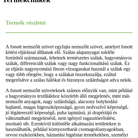
Termék részletei
A fonott nemszőtt szövet egyfajta nemszőtt szövet, amelyet fonott
kötési eljárással állítanak elő. Szálas alapanyagai sokféle
forrásból származnak, lehetnek természetes szálak, hagyományos
szálak, differenciált szálak vagy nagy funkcionalitású szálak. Ez
az eljárás nagynyomású finom vízsugarakat használ a szálak egy
vagy több rétegére, hogy a szálakat összekuszálja, ezáltal
megerősítve a szálas hálókat és bizonyos szilárdságot adva nekik.
A fonott nemszőtt szöveteknek számos előnyük van, mint például
a hagyományos textíliákhoz közelebb álló megjelenés, mint más
nemszőtt anyagok, nagy szilárdságú, alacsony bolyhodási
hajlamú, magas higroszkóposságú, gyors nedvszívó képességű,
jó légáteresztő képességű, puha tapintású, jó drapériájú és
változtatható megjelenésű, nem igényel ragasztóerősítést,
mosható stb. Ezenkívül különféle alkalmazási területeken is
használhatók, például környezetbarát csomagolóanyagokban,
orvosi eszközökben, háztartási higiéniai termékekben, személyi