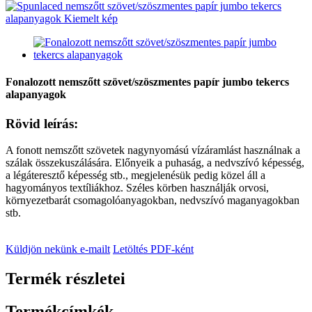
Fonalozott nemszőtt szövet/szöszmentes papír jumbo tekercs
alapanyagok
Rövid leírás:
A fonott nemszőtt szövetek nagynyomású vízáramlást használnak a
szálak összekuszálására. Előnyeik a puhaság, a nedvszívó képesség,
a légáteresztő képesség stb., megjelenésük pedig közel áll a
hagyományos textíliákhoz. Széles körben használják orvosi,
környezetbarát csomagolóanyagokban, nedvszívó maganyagokban
stb.
Küldjön nekünk e-mailt
Letöltés PDF-ként
Termék részletei
Termékcímkék