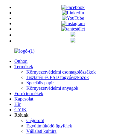
Otthon
Termékek
Környezetvédelmi csomagolózsákok
Tisztatéri és ESD fogyóeszközök
Speciális papír
Környezetvédelmi anyagok
Forró termékek
Kapcsolat
Hír
GYIK
Rólunk
Cégprofil
Együttműködő ügyfelek
Vállalati kultúra