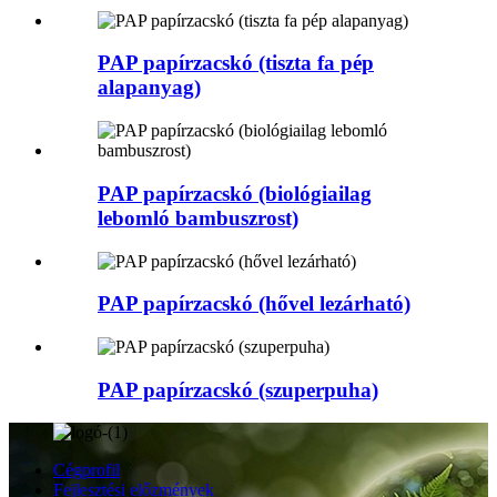
PAP papírzacskó (tiszta fa pép
alapanyag)
PAP papírzacskó (biológiailag
lebomló bambuszrost)
PAP papírzacskó (hővel lezárható)
PAP papírzacskó (szuperpuha)
Cégprofil
Fejlesztési előzmények