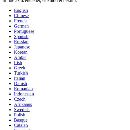
Írd ide az üzenetedet, és küldd el nekünk
English
Chinese
French
German
Portuguese
Spanish
Russian
Japanese
Korean
Arabic
Irish
Greek
Turkish
Italian
Danish
Romanian
Indonesian
Czech
Afrikaans
Swedish
Polish
Basque
Catalan