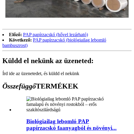
Előző:
PAP papírzacskó (hővel lezárható)
Következő:
PAP papírzacskó (biológiailag lebomló
bambuszrost)
Küldd el nekünk az üzeneted:
Írd ide az üzenetedet, és küldd el nekünk
Összefüggő
TERMÉKEK
Biológiailag lebomló PAP
papírzacskó faanyagból és növényi...