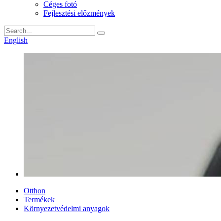
Céges fotó
Fejlesztési előzmények
English
Otthon
Termékek
Környezetvédelmi anyagok