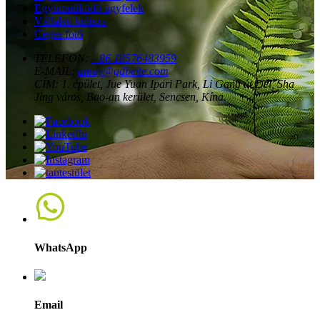
Együttműködő ügyfelek
Vállalati kultúra
Céges fotó
TELEFON:
+86 18576483959
E-MAIL:
amay@gdbeite.com
CÍM:
1. épület, Jue Yuan Ipari Park, Li Gang út Dél, Sha
Jing város, Bao-an kerület, Sencsen, Kína.
WhatsApp
Email